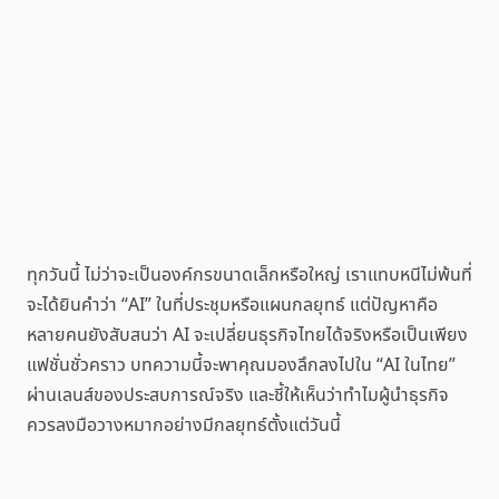
ทุกวันนี้ ไม่ว่าจะเป็นองค์กรขนาดเล็กหรือใหญ่ เราแทบหนีไม่พ้นที่
จะได้ยินคำว่า “AI” ในที่ประชุมหรือแผนกลยุทธ์ แต่ปัญหาคือ
หลายคนยังสับสนว่า AI จะเปลี่ยนธุรกิจไทยได้จริงหรือเป็นเพียง
แฟชั่นชั่วคราว บทความนี้จะพาคุณมองลึกลงไปใน “AI ในไทย”
ผ่านเลนส์ของประสบการณ์จริง และชี้ให้เห็นว่าทำไมผู้นำธุรกิจ
ควรลงมือวางหมากอย่างมีกลยุทธ์ตั้งแต่วันนี้