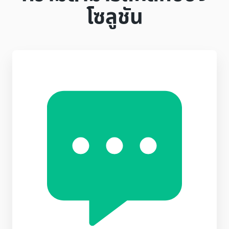
โซลูชัน