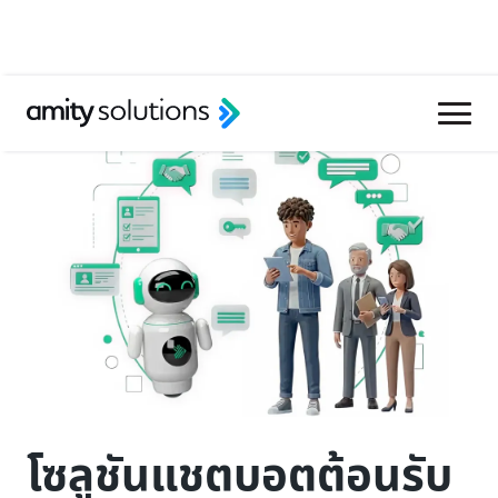
โซลูชันแชตบอตต้อนรับ