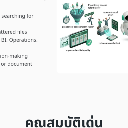
 searching for
ttered files
 BI, Operations,
ision-making
 or document
คุณสมบัติเด่น