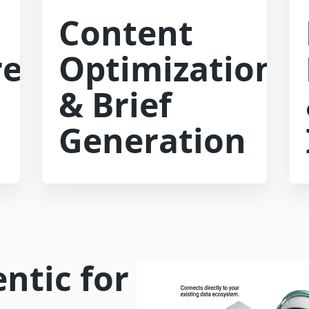
Content
re
Optimization
& Brief
Generation
ntic for