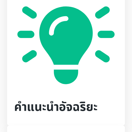
คำแนะนำอัจฉริยะ