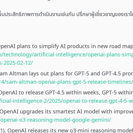
ิ่มประสิทธิภาพการดำเนินงานเช่นกัน ปรึกษาผู้เชี่ยวชาญของเราได
 OpenAI plans to simplify AI products in new road ma
/technology/artificial-intelligence/openai-plans-sim
s-2025-02-12/
 Sam Altman lays out plans for GPT-5 and GPT-4.5 pro
14/sam-altman-openai-plans-gpt-5-release-timelines
OpenAI to release GPT-4.5 within weeks, GPT-5 withi
cial-intelligence-2/2025/openai-to-release-gpt-4-5-
 OpenAI upgrades its smartest AI model with improve
/openai-o3-reasoning-model-google-gemini/
31). OpenAI releases its new o3-mini reasoning model