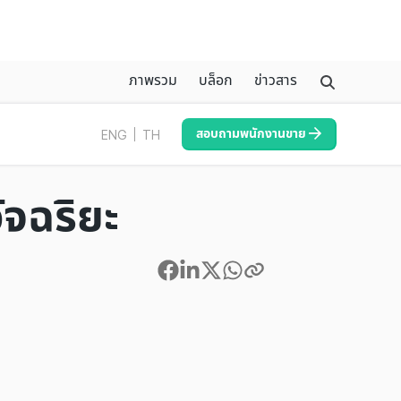
ภาพรวม
บล็อก
ข่าวสาร
สอบถามพนักงานขาย
ENG
TH
จฉริยะ