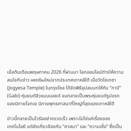
เมื่อต้นเดือนพฤษภาคม 2026 ที่ผ่านมา โลกออนไลน์ต่างให้ความ
สนใจกับข่าว необыใหม่จากประเทศเกาหลีใต้ เมื่อวัดโชเกซา
(Jogyesa Temple) ในกรุงโซล ได้จัดพิธีอุปสมบทให้กับ “กาบี”
(Gabi) หุ่นยนต์ฮิวแมนนอยด์ จนกลายเป็นพระหุ่นยนต์รูปแรก
ของนิกายโจกเย นิกายพุทธศาสนาที่ใหญ่ที่สุดของเกาหลีใต้
ข่าวนี้กลายเป็นไวรัลอย่างรวดเร็ว เพราะไม่ใช่แค่เรื่องของ
เทคโนโลยี แต่ยังเกี่ยวข้องกับ “ศาสนา” และ “ความเชื่อ” ซึ่งเป็น