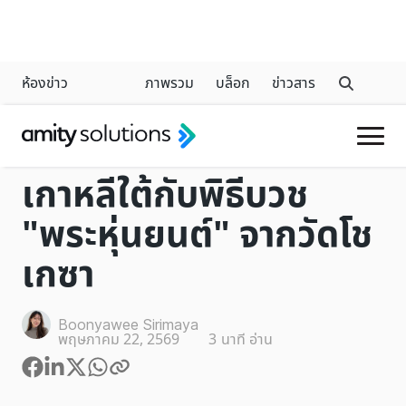
ห้องข่าว
ภาพรวม
บล็อก
ข่าวสาร
INDUSTRY
เกาหลีใต้กับพิธีบวช
"พระหุ่นยนต์" จากวัดโช
เกซา
Boonyawee Sirimaya
พฤษภาคม 22, 2569
3
นาที อ่าน