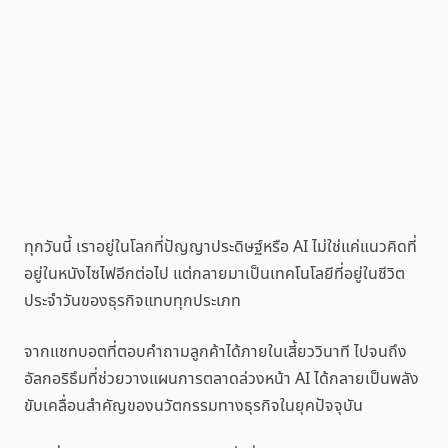
ทุกวันนี้ เราอยู่ในโลกที่ปัญญาประดิษฐ์หรือ AI ไม่ใช่แค่แนวคิดที่
อยู่ในหนังไซไฟอีกต่อไป แต่กลายมาเป็นเทคโนโลยีที่อยู่ในชีวิต
ประจำวันของธุรกิจแทบทุกประเภท
จากแชทบอตที่ตอบคำถามลูกค้าได้ภายในเสี้ยววินาที ไปจนถึง
อัลกอริธึมที่ช่วยวางแผนการตลาดล่วงหน้า AI ได้กลายเป็นพลัง
ขับเคลื่อนสำคัญของนวัตกรรมทางธุรกิจในยุคปัจจุบัน