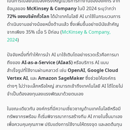
เป็นการเปลี่ยนแปลงครั้งใหญ่ในวิธีการทำงานขององค์กร จาก
ข้อมูลของ
McKinsey & Company
ในปี 2024 ระบุว่ากว่า
72% ของบริษัททั่วโลก
ได้นำเทคโนโลยี AI มาใช้ในกระบวนการ
ดำเนินงานอย่างน้อยหนึ่งด้านแล้ว ซึ่งเพิ่มขึ้นอย่างมีนัยสำคัญ
จากเพียง 35% เมื่อ 5 ปีก่อน (
McKinsey & Company,
2024
)
ปัจจัยหนึ่งที่ทำให้การนำ AI มาใช้เติบโตอย่างรวดเร็วคือการมา
ถึงของ
AI-as-a-Service (AIaaS)
หรือบริการ AI แบบ
สำเร็จรูปที่ใช้งานผ่านคลาวด์ เช่น
OpenAI
,
Google Cloud
Vertex AI
, และ
Amazon SageMaker
ซึ่งช่วยให้องค์กร
ต่างๆ ไม่ว่าจะเล็กหรือใหญ่ สามารถเข้าถึงเทคโนโลยี AI ได้โดยไม่
จำเป็นต้องลงทุนลงแรงพัฒนาด้วยตนเอง
ในขณะเดียวกัน องค์กรที่มีความเชี่ยวชาญด้านเทคโนโลยีหรือมี
ทรัพยากรพร้อม ก็เริ่มพิจารณาการสร้างทีม AI ภายในขึ้นมาเอง
เพื่อควบคุมคุณภาพ ปรับแต่งการใช้งานให้ตรงจุด และลดต้นทุน