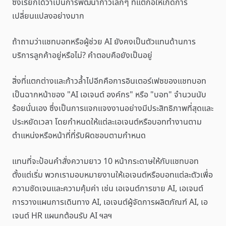
ซึ่งเรียกได้ว่าเป็นการพัฒนาก้าวเล็กๆ ที่แต่ก่อให้เกิดการ
เปลี่ยนแปลงอย่างมาก
ถ้าถามว่าแชทบอทหรือผู้ช่วย AI ยังคงเป็นตัวแทนด้านการ
บริการลูกค้าอยู่หรือไม่? คำตอบคือยังเป็นอยู่
สิ่งที่แตกต่างและก้าวล้ำไปอีกคือการอินเตอร์เฟซของแชทบอท
เป็นฉากหน้าของ "AI เอเจนต์ องค์กร" หรือ "บอท" จำนวนนับ
ร้อยนั่นเอง ซึ่งเป็นการแจกแจงงานอย่างมีประสิทธิภาพที่สุดและ
ประหยัดเวลา โดยกำหนดให้แต่ละเอเจนต์หรือบอททำงานตาม
ตำแหน่งหรือหน้าที่ที่รับผิดชอบตามกำหนด
แทนที่จะป้อนคำสั่งความยาว 10 หน้ากระดาษให้กับแชทบอท
ตั้งแต่เริ่ม พวกเรามอบหมายงานให้เอเจนต์หรือบอทแต่ละตัวเพื่อ
ความชัดเจนและความคุ้มค่า เช่น เอเจนต์การขาย AI, เอเจนต์
การวางแผนการเดินทาง AI, เอเจนต์ผู้จัดการผลิตภัณฑ์ AI, เอ
เจนต์ HR แผนกต้อนรับ AI ฯลฯ