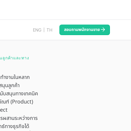
สอบถามพนักงานขาย
ENG
TH
ุนลูกค้าและทาง
รทำงานในหลาก
นุนลูกค้า
ับสนุนทางเทคนิค
ัณฑ์ (Product)
ject
รผสานระหว่างการ
ธ์ทางธุรกิจได้