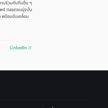
านร่วมกับทีมอื่น ๆ
พธ์ ตลอดจนมุ่งมั่น
า พร้อมขับเคลื่อน
LinkedIn