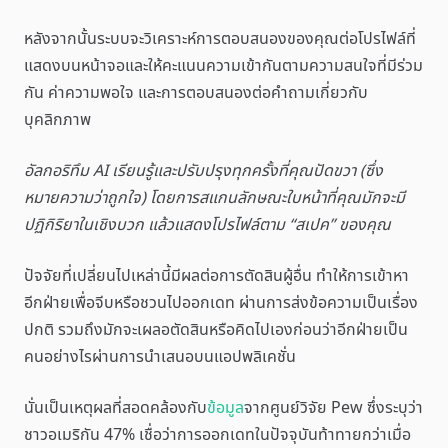
หลังจากนั้นระบบจะวิเคราะห์การตอบสนองของคุณต่อโปรไฟล์ที่
แสดงบนหน้าจอและให้คะแนนความเข้ากันตามความสนใจที่มีร่วม
กัน ค่าความพอใจ และการตอบสนองต่อคำถามเกี่ยวกับ
บุคลิกภาพ
อัลกอริทึม AI เรียนรู้และปรับปรุงทุกครั้งที่คุณปัดขวา (ซึ่ง
หมายความว่าถูกใจ) โดยการสแกนลักษณะใบหน้าที่คุณมักจะมี
ปฏิกิริยาในเชิงบวก แล้วแสดงโปรไฟล์ตาม “สเปค” ของคุณ
ปัจจัยที่เปลี่ยนไปเหล่านี้มีผลต่อการตัดสินผู้อื่น ทำให้การเข้าหา
อีกฝ่ายเพื่อจีบหรือชวนไปออกเดท ผ่านการส่งข้อความเป็นเรื่อง
ปกติ รวมถึงมักจะเผลอตัดสินหรือคิดไปเองก่อนว่าอีกฝ่ายเป็น
คนอย่างไรผ่านการนำเสนอบนแอปพลิเคชั่น
นั่นเป็นเหตุผลที่สอดคล้องกับ
ข้อมูล
จากศูนย์วิจัย Pew ซึ่งระบุว่า
ชาวอเมริกัน 47% เชื่อว่าการออกเดทในปัจจุบันท้าทายกว่าเมื่อ