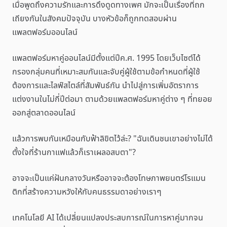
เมื่อพูดถึงความรักและการดึงดูดทางเพศ มักจะเป็นเรื่องที่ถก
เถียงกันในสังคมปัจจุบัน บางหัวข้อก็ถูกทดสอบผ่าน
แพลตฟอร์มออนไลน์
แพลตฟอร์มหาคู่ออนไลน์มีตั้งแต่ปีค.ศ. 1995 โดยเว็บไซต์ได้
กรองกลุ่มคนที่เหมาะสมกันและจับคู่ผู้ใช้ตามข้อกำหนดที่ผู้ใช้
ต้องการและไลฟ์สไตล์ที่สัมพันธ์กัน นำไปสู่การเพิ่มอัตราการ
แต่งงานในไม่กี่ปีต่อมา ตามด้วยแพลตฟอร์มหาคู่ต่าง ๆ ที่ทยอย
ออกสู่ตลาดออนไลน์
แล้วการพบกันเหมือนกับฟ้าลิขิตไว้ล่ะ? "ฉันเดินชนเขาอย่างไม่ได้
ตั้งใจที่ร้านกาแฟแล้วก็เราเผลอสบตา"?
อาจจะเป็นแค่ฝันกลางวันหรืออาจจะต้องโทษภาพยนตร์โรแมน
ติกที่สร้างความหวังให้กับคนธรรมดาอย่างเราๆ
เทคโนโลยี AI ได้เปลี่ยนแปลงประสบการณ์ในการหาคู่มากจน