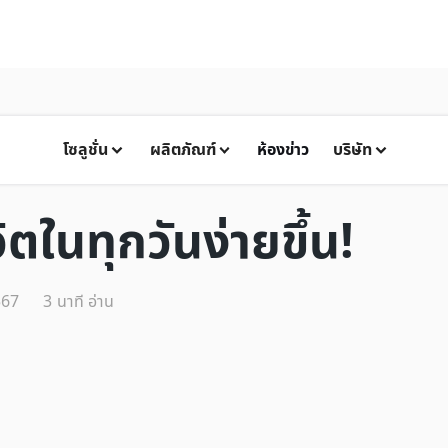
โซลูชั่น
ผลิตภัณฑ์
ห้องข่าว
บริษัท
วิตในทุกวันง่ายขึ้น!
567
3
นาที อ่าน