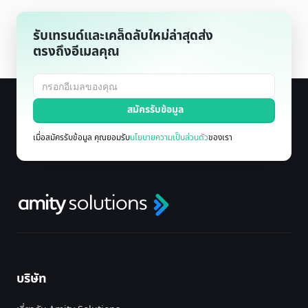
รับเทรนด์และเคล็ดลับใหม่ล่าสุดส่ง
ตรงถึงอีเมลคุณ
เมื่อสมัครรับข้อมูล คุณยอมรับ
นโยบายความเป็นส่วนตัว
ของเรา
บริษัท