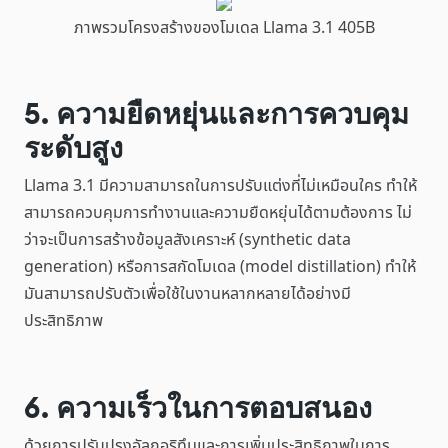
ภาพรวมโครงสร้างของโมเดล Llama 3.1 405B
5. ความยืดหยุ่นและการควบคุม
ระดับสูง
Llama 3.1 มีความสามารถในการปรับแต่งที่ไม่เหมือนใคร ทำให้
สามารถควบคุมการทำงานและความยืดหยุ่นได้ตามต้องการ ไม่
ว่าจะเป็นการสร้างข้อมูลสังเคราะห์ (synthetic data
generation) หรือการสกัดโมเดล (model distillation) ทำให้
มันสามารถปรับตัวเพื่อใช้ในงานหลากหลายได้อย่างมี
ประสิทธิภาพ
6. ความเร็วในการตอบสนอง
ด้วยการปรับปรุงอัลกอริทึมและการเพิ่มประสิทธิภาพในการ