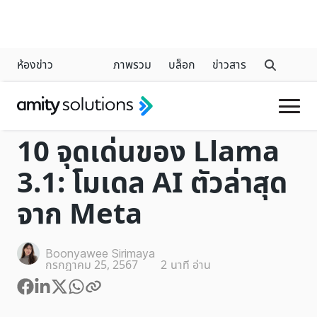
ห้องข่าว
ภาพรวม
บล็อก
ข่าวสาร
INDUSTRY
10 จุดเด่นของ Llama
3.1: โมเดล AI ตัวล่าสุด
จาก Meta
Boonyawee Sirimaya
กรกฎาคม 25, 2567
2
นาที อ่าน