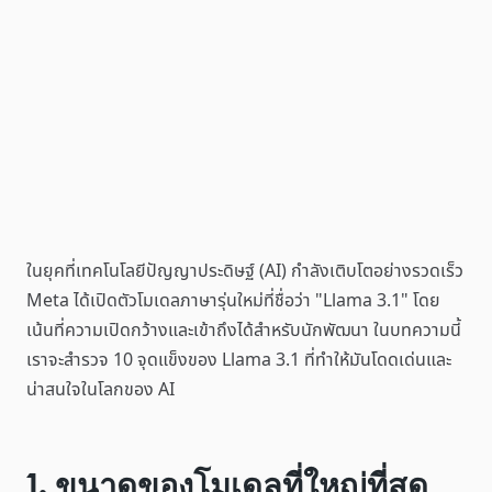
ในยุคที่เทคโนโลยีปัญญาประดิษฐ์ (AI) กำลังเติบโตอย่างรวดเร็ว
Meta ได้เปิดตัวโมเดลภาษารุ่นใหม่ที่ชื่อว่า "Llama 3.1" โดย
เน้นที่ความเปิดกว้างและเข้าถึงได้สำหรับนักพัฒนา ในบทความนี้
เราจะสำรวจ 10 จุดแข็งของ Llama 3.1 ที่ทำให้มันโดดเด่นและ
น่าสนใจในโลกของ AI
1. ขนาดของโมเดลที่ใหญ่ที่สุด