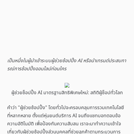
เป็นหนึ่งในผู้นำเข้าระบบผู้ช่วยช้อปปิ้ง AI หรือนำเทรนด์ประสบกา
รณ์การช้อปปิ้งออนไลน์ก่อนใคร
ผู้ช่วยช็อปปิ้ง AI มาตรฐานสิทธิพิเศษใหม่: สถิติผู้ช็อปทั่วโลก
คำว่า "ผู้ช่วยช้อปปิ้ง" โดยทั่วไปจะครอบคลุมการรวมเทคโนโลยี
ที่หลากหลาย ตั้งแต่หุ่นยนต์บริการ AI จนถึงแชทบอทตอบข้อ
ความอัติโนมัติ เพื่อป้องกันความสับสน เราจะมาทำความเข้าใจ
เกี่ยวกับผู้ช่วยช้อปปิ้งส่วนบุคคลที่ช่วยลูกค้าตามกระบวนการ