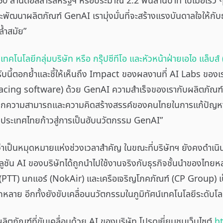
 60 ล้านดอลลาร์สหรัฐฯ หรือประมาณ 2.2 พันล้านบาท ไปเมื่อเร็ว ๆ 
พัฒนาผลิตภัณฑ์ GenAI เรามุ่งมั่นที่จะสร้างแรงบันดาลใจให้กับธ
้ำสมัย”
เทคโนโลยีกลุ่มบริษัท หรือ กรุ๊ปซีทีโอ และหัวหน้าฝ่ายเอไอ แล็บ
รับนี้ตอกย้ำและชี้ให้เห็นถึง Impact ของผลงานที่ AI Labs ของเรา
facing software) ด้วย GenAI ความสำเร็จของเรากับผลิตภัณฑ
์จากความสามารถและความคิดสร้างสรรค์ของคนไทยในการแก้ปัญหาที่ซับ
ห้ประเทศไทยก้าวสู่การเป็นฮับนวัตกรรม GenAI”
ได้ว่าเป็นหมุดหมายแห่งช่วงเวลาสำคัญ ในขณะที่บริษัทฯ ยังคงด
ัน AI ของบริษัทได้ถูกนำไปใช้งานจริงกับธุรกิจชั้นนำของไทยหลายแ
(PTT) นกแอร์ (NokAir) และเครือเจริญโภคภัณฑ์ (CP Group) เป
หลาย อีกทั้งยังขับเคลื่อนนวัตกรรมในภูมิทัศน์เทคโนโลยีระดับโล
ผลิตภัณฑ์ที่ขับเคลื่อนด้วย AI ของบริษัท โปรดเยี่ยมชมเว็บไซต์
h