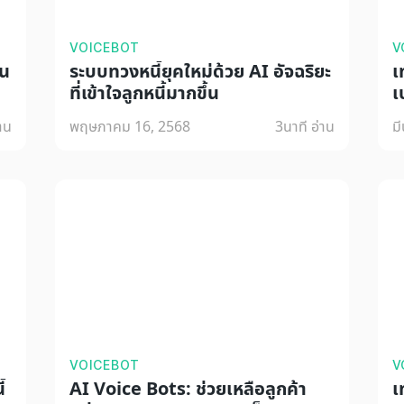
VOICEBOT
V
าน
ระบบทวงหนี้ยุคใหม่ด้วย AI อัจฉริยะ
เ
ที่เข้าใจลูกหนี้มากขึ้น
เ
่าน
พฤษภาคม 16, 2568
3
นาที อ่าน
ม
VOICEBOT
V
้
AI Voice Bots: ช่วยเหลือลูกค้า
เ