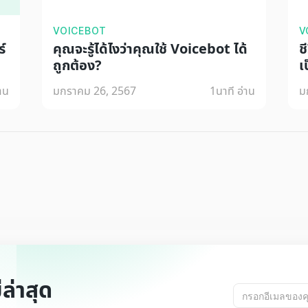
VOICEBOT
V
์
คุณจะรู้ได้ไงว่าคุณใช้ Voicebot ได้
ช
ถูกต้อง?
เป
่าน
มกราคม 26, 2567
1
นาที อ่าน
ม
ล่าสุด