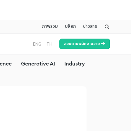
ภาพรวม
บล็อก
ข่าวสาร
Overview
Blog
News
สอบถามพนักงานขาย
ENG
TH
ience
Generative AI
Industry
Voicebot
W