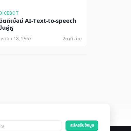
OICEBOT
ีวิตดีเมื่อมี AI-Text-to-speech
็นคู่หู
กราคม 18, 2567
2
นาที อ่าน